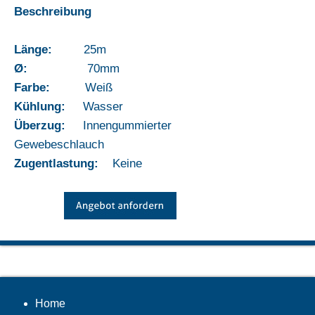
Beschreibung
Länge:
25m
Ø:
70mm
Farbe:
Weiß
Kühlung:
Wasser
Überzug:
Innengummierter
Gewebeschlauch
Zugentlastung:
Keine
Home